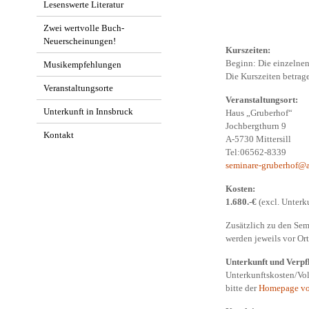
Lesenswerte Literatur
Zwei wertvolle Buch-
Neuerscheinungen!
Kurszeiten:
Beginn: Die einzelnen
Musikempfehlungen
Die Kurszeiten betrag
Veranstaltungsorte
Veranstaltungsort:
Unterkunft in Innsbruck
Haus „Gruberhof“
Jochbergthurn 9
Kontakt
A-5730 Mittersill
Tel:06562-8339
seminare-gruberhof@a
Kosten:
1.680.-€
(excl. Unterk
Zusätzlich zu den Sem
werden jeweils vor Ort
Unterkunft und Verpf
Unterkunftskosten/Vol
bitte der
Homepage vo