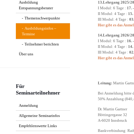
Ausbildung
Erfahrungsberichte
13.Lehrgang 2025/2
Entspannungsberater
I Modul: 6 Tage :
17. 
II Modul: 4 Tage :
15.
Themenschwerpunkte
III Modul: 4 Tage :
03
Hier gibt es das Anm
Ausbildungsinfos –
Termine
14.Lehrgang 2026/2
I Modul: 6 Tage :
16. 
Teilnehmer berichten
II Modul: 4 Tage :
14.
III Modul: 4 Tage :
02
Über uns
Hier gibt es das Anm
Interview mit Dr. Martin
Gartner
Leitung:
Martin Gartn
Für
Seminarteilnehmer
Bei Anmeldung bitte d
50% Anzahlung (840,-
Anmeldung
Dr. Martin Gartner
Höttingergasse 32
Allgemeine Seminarinfos
A-6020 Innsbruck
Empfehlenswerte Links
Bankverbindung: Rai