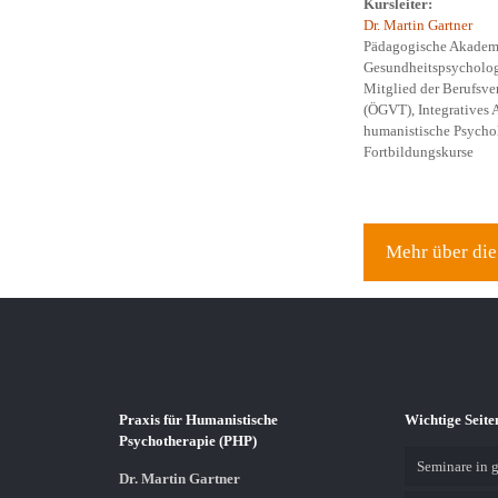
Kursleiter:
Dr. Martin Gartner
Pädagogische Akademi
Gesundheitspsycholo
Mitglied der Berufsver
(ÖGVT), Integratives 
humanistische Psychol
Fortbildungskurse
Mehr über die
Praxis für Humanistische
Wichtige Seite
Psychotherapie (PHP)
Seminare in g
Dr. Martin Gartner