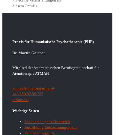
<li>Keine Veranstaltungen an
diesem Ort</li>
Praxis für Humanistische Psychotherapie (PHP)
Dr. Martin Gartner
Mitglied der österreichischen Berufsgemeinschaft für
Atemtherapie ATMAN
kontakt@martingartner.at
+43 650 92 59 727
» Kontakt
Wichtige Seiten
Seminare in ganz Österreich
Ausbildung Entspannungscoach
Veranstaltungsorte