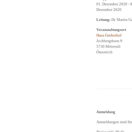
01. Dezember 2020 - 0
Dezember 2020
Leitung:
Dr. Martin Ga
Veranstaltungsort
Haus Gruberhof
Jochbergthurn 9
5730 Mittersill
Österreich
Anmeldung
Anmeldungen sind für 
Preise inkl. MwSt.