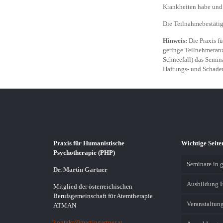
Krankheiten habe und 
Die Teilnahmebestätig
Hinweis:
Die Praxis f
geringe Teilnehmeranz
Schneefall) das Semina
Haftungs- und Schade
Praxis für Humanistische
Wichtige Seite
Psychotherapie (PHP)
Seminare in g
Dr. Martin Gartner
Ausbildung 
Mitglied der österreichischen
Berufsgemeinschaft für Atemtherapie
Veranstaltung
ATMAN
kontakt@martingartner.at