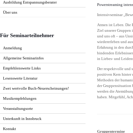
Ausbildung Entspannungsberater
Erfahrungsberichte
Powerstreaming inten
Über uns
Themenschwerpunkte
Intensivseminar „Bewu
Interview mit Dr. Martin Gartner
Ausbildungsinfos – Termine
Atmen ist Leben. Die 
Ziel unserer Gruppen 
Teilnehmer berichten
Für Seminarteilnehmer
und uns oft – aus Unsi
wiedererleben und aus 
Erfahrung in den durc
Anmeldung
bindenden Erlebnissen
Allgemeine Seminarinfos
in Liebes- und Leiden
Empfehlenswerte Links
Der respektvolle und s
positiven Kern hinter
Lesenswerte Literatur
Methoden der humanis
der Gruppensituation b
Zwei wertvolle Buch-Neuerscheinungen!
werden die Atemübung
haben. Mitgefühl, Ach
Musikempfehlungen
Veranstaltungsorte
Unterkunft in Innsbruck
Kontakt
Gruppentermine