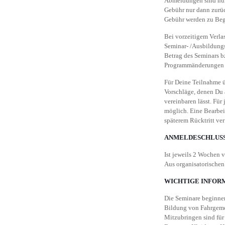
Abmeldungen sind nur 
Gebühr nur dann zurüc
Gebühr werden zu Begi
Bei vorzeitigem Verlas
Seminar- /Ausbildungs
Betrag des Seminars b
Programmänderungen s
Für Deine Teilnahme ü
Vorschläge, denen Du 
vereinbaren lässt. Für
möglich. Eine Bearbei
späterem Rücktritt ve
ANMELDESCHLUSS
Ist jeweils 2 Wochen 
Aus organisatorischen
WICHTIGE INFOR
Die Seminare beginne
Bildung von Fahrgeme
Mitzubringen sind für