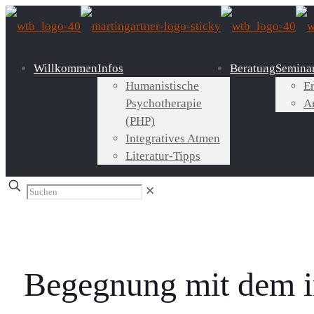
Willkommen
Infos
Beratung
Semina
Humanistische
E
Psychotherapie
A
(PHP)
Integratives Atmen
Literatur-Tipps
✕
Begegnung mit dem i