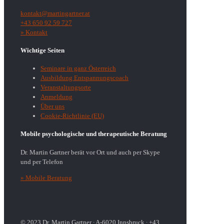
kontakt@martingartner.at
+43 650 92 59 727
» Kontakt
Wichtige Seiten
Seminare in ganz Österreich
Ausbildung Entspannungscoach
Veranstaltungsorte
Anmeldung
Über uns
Cookie-Richtlinie (EU)
Mobile psychologische und therapeutische Beratung
Dr. Martin Gartner berät vor Ort und auch per Skype
und per Telefon
» Mobile Beratung
© 2023 Dr. Martin Gartner ∙ A-6020 Innsbruck ∙ +43