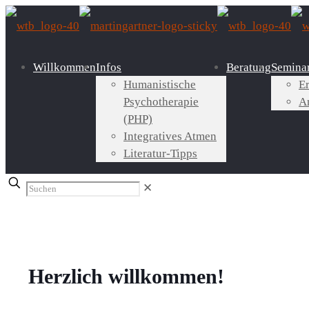
Willkommen
Infos
Beratung
Semina
Humanistische
E
Psychotherapie
A
(PHP)
Integratives Atmen
Literatur-Tipps
✕
Herzlich willkommen!