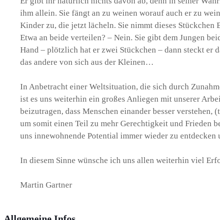
Er gibt ihr natürlich nichts davon ab, denn in seiner Wa
ihm allein. Sie fängt an zu weinen worauf auch er zu wei
Kinder zu, die jetzt lächeln. Sie nimmt dieses Stückchen Br
Etwa an beide verteilen? – Nein. Sie gibt dem Jungen beid
Hand – plötzlich hat er zwei Stückchen – dann steckt er 
das andere von sich aus der Kleinen…
In Anbetracht einer Weltsituation, die sich durch Zunah
ist es uns weiterhin ein großes Anliegen mit unserer Arb
beizutragen, dass Menschen einander besser verstehen, (
um somit einen Teil zu mehr Gerechtigkeit und Frieden be
uns innewohnende Potential immer wieder zu entdecken u
In diesem Sinne wünsche ich uns allen weiterhin viel Er
Martin Gartner
Allgemeine Infos