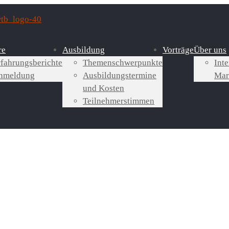
re
Ausbildung
Vorträge
Über uns
rfahrungsberichte
Themenschwerpunkte
Inte
nmeldung
Ausbildungstermine
Mar
und Kosten
Teilnehmerstimmen