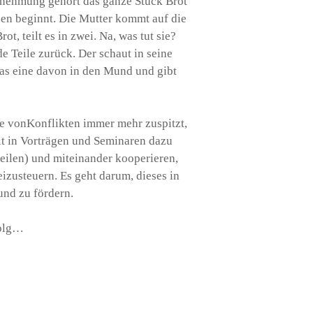
hrnehmung gehört das ganze Stück Brot
nen beginnt. Die Mutter kommt auf die
ot, teilt es in zwei. Na, was tut sie?
e Teile zurück. Der schaut in seine
das eine davon in den Mund und gibt
me vonKonflikten immer mehr zuspitzt,
eit in Vorträgen und Seminaren dazu
teilen) und miteinander kooperieren,
izusteuern. Es geht darum, dieses in
nd zu fördern.
folg…